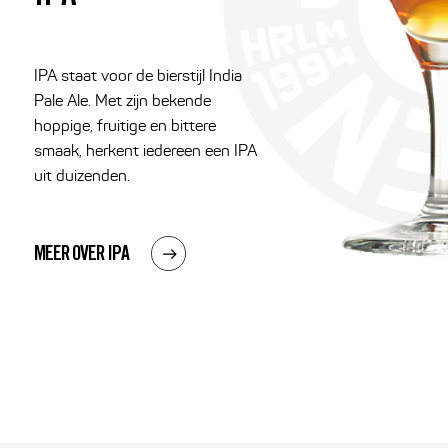
LAGER
SAISON
IPA staat voor de bierstijl India
SOUR
Pale Ale. Met zijn bekende
hoppige, fruitige en bittere
ZWAAR BLOND
smaak, herkent iedereen een IPA
STOUT
uit duizenden.
SEIZOENSBIEREN
GLUTENVRIJ BIER
MEER OVER IPA