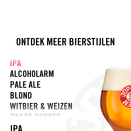
ONTDEK MEER BIERSTIJLEN
IPA
ALCOHOLARM
PALE ALE
BLOND
WITBIER & WEIZEN
ZWAAR DONKER
BARREL AGED
IPA