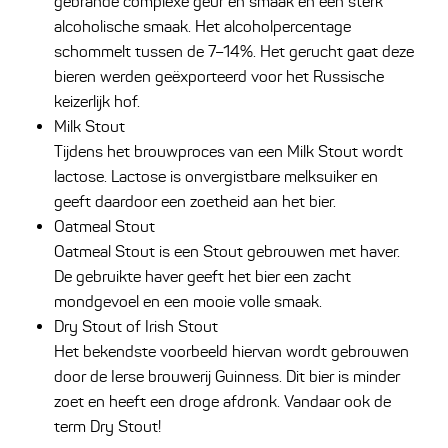
gebrande complexe geur en smaak en een sterk
alcoholische smaak. Het alcoholpercentage
schommelt tussen de 7–14%. Het gerucht gaat deze
bieren werden geëxporteerd voor het Russische
keizerlijk hof.
Milk Stout
Tijdens het brouwproces van een Milk Stout wordt
lactose. Lactose is onvergistbare melksuiker en
geeft daardoor een zoetheid aan het bier.
Oatmeal Stout
Oatmeal Stout is een Stout gebrouwen met haver.
De gebruikte haver geeft het bier een zacht
mondgevoel en een mooie volle smaak.
Dry Stout of Irish Stout
Het bekendste voorbeeld hiervan wordt gebrouwen
door de Ierse brouwerij Guinness. Dit bier is minder
zoet en heeft een droge afdronk. Vandaar ook de
term Dry Stout!