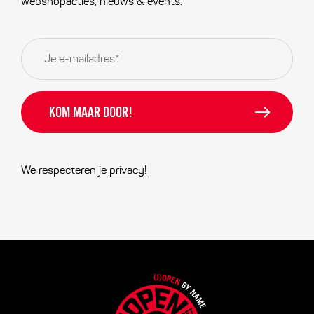
webshopacties, nieuws & events.
E-
mailadres
*
We respecteren je
privacy!