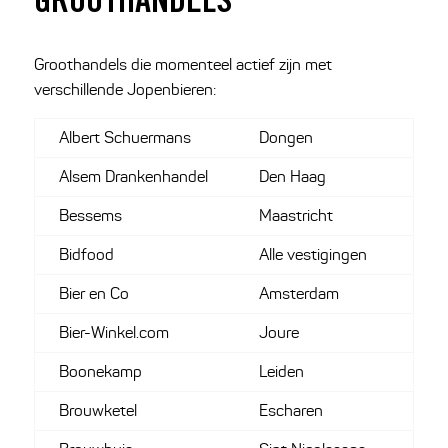
GROOTHANDELS
Groothandels die momenteel actief zijn met
verschillende Jopenbieren:
Albert Schuermans
Dongen
Alsem Drankenhandel
Den Haag
Bessems
Maastricht
Bidfood
Alle vestigingen
Bier en Co
Amsterdam
Bier-Winkel.com
Joure
Boonekamp
Leiden
Brouwketel
Escharen