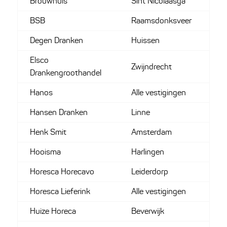
Brouwhuis
Sint Nicolaasga
BSB
Raamsdonksveer
Degen Dranken
Huissen
Elsco
Zwijndrecht
Drankengroothandel
Hanos
Alle vestigingen
Hansen Dranken
Linne
Henk Smit
Amsterdam
Hooisma
Harlingen
Horesca Horecavo
Leiderdorp
Horesca Lieferink
Alle vestigingen
Huize Horeca
Beverwijk