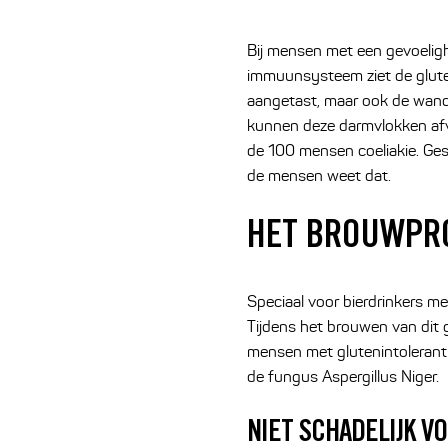
Bij mensen met een gevoelighe
immuunsysteem ziet de gluten
aangetast, maar ook de wand 
kunnen deze darmvlokken afv
de 100 mensen coeliakie. Ge
de mensen weet dat.
HET BROUWPRO
Speciaal voor bierdrinkers me
Tijdens het brouwen van dit g
mensen met glutenintoleranti
de fungus Aspergillus Niger.
NIET SCHADELIJK 