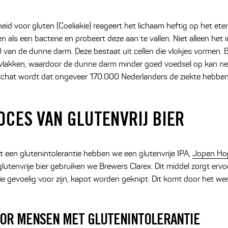
id voor gluten (Coeliakie) reageert het lichaam heftig op het ete
 als een bacterie en probeert deze aan te vallen. Niet alleen h
van de dunne darm. Deze bestaat uit cellen die vlokjes vormen. B
lakken, waardoor de dunne darm minder goed voedsel op kan nem
schat wordt dat ongeveer 170.000 Nederlanders de ziekte hebben
CES VAN GLUTENVRIJ BIER
t een glutenintolerantie hebben we een glutenvrije IPA,
Jopen Hop
lutenvrije bier gebruiken we Brewers Clarex. Dit middel zorgt ervo
e gevoelig voor zijn, kapot worden geknipt. Dit komt door het w
VOOR MENSEN MET GLUTENINTOLERANTIE