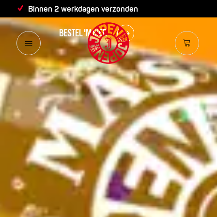
VIER DE ZOMER!
Binnen 2 werkdagen verzonden
BESTEL 'M HIER