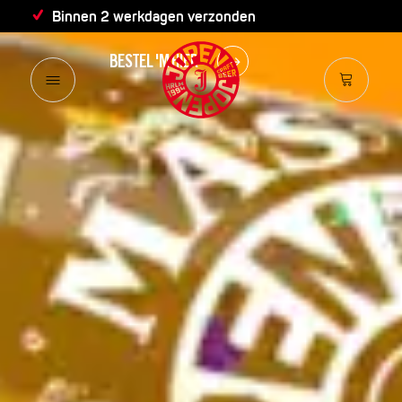
VIER DE ZOMER!
Binnen 2 werkdagen verzonden
BESTEL 'M HIER