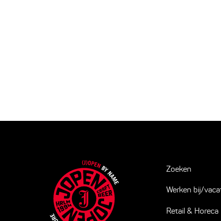
Zoeken
Werken bij/vaca
Retail & Horeca