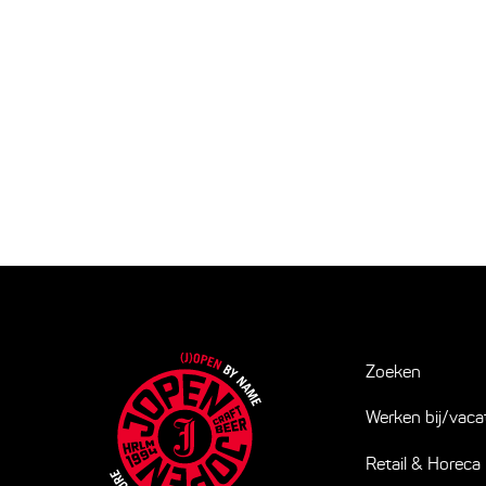
Zoeken
Werken bij/vaca
Retail & Horeca