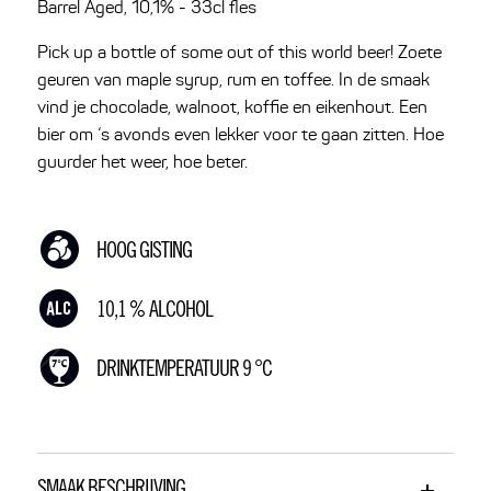
Barrel Aged, 10,1% - 33cl fles
Pick up a bottle of some out of this world beer! Zoete
geuren van maple syrup, rum en toffee. In de smaak
vind je chocolade, walnoot, koffie en eikenhout. Een
bier om ‘s avonds even lekker voor te gaan zitten. Hoe
guurder het weer, hoe beter.
HOOG GISTING
10,1 % ALCOHOL
DRINKTEMPERATUUR 9 °C
SMAAK BESCHRIJVING