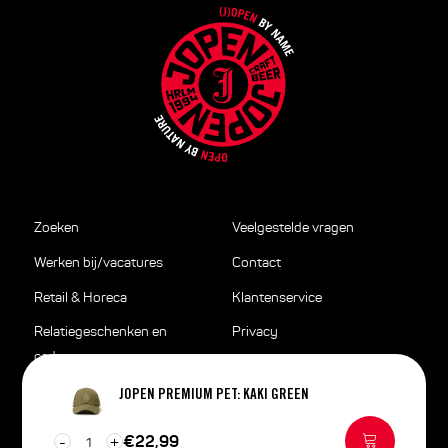
Zoeken
Veelgestelde vragen
Werken bij/vacatures
Contact
Retail & Horeca
Klantenservice
Relatiegeschenken en
Privacy
cadeaus
Disclaimer
Pers
JOPEN PREMIUM PET: KAKI GREEN
Algemene voorwaarden
Nieuws
Aantal
€22,99
-
+