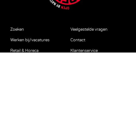
Zoeken
Veelgestelde vragen
Werken bij/vacatures
Contact
Retail & Horeca
Klantenservice
Relatiegeschenken en
Privacy
cadeaus
Disclaimer
Pers
Algemene voorwaarden
Nieuws
VEILIG BETALEN