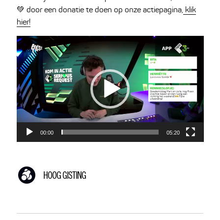
💚 door een donatie te doen op onze actiepagina,
klik
hier!
Videospeler
00:00
05:20
HOOG GISTING