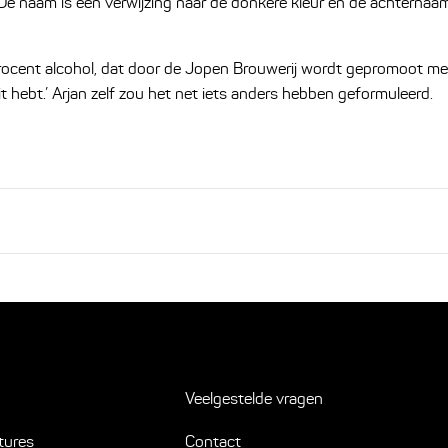
e naam is een verwijzing naar de donkere kleur en de achternaa
7 procent alcohol, dat door de Jopen Brouwerij wordt gepromoot me
it hebt.’ Arjan zelf zou het net iets anders hebben geformuleerd.
Veelgestelde vragen
tures
Contact