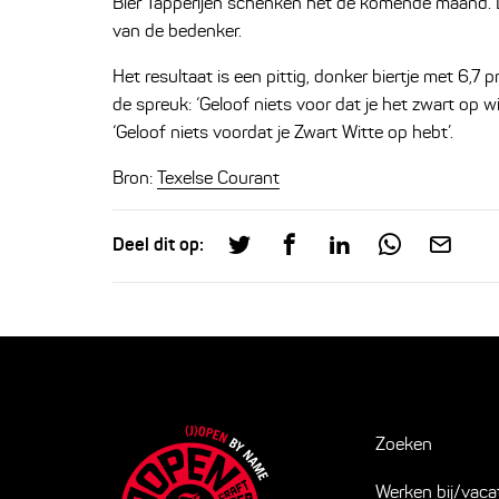
Bier Tapperijen schenken het de komende maand. D
van de bedenker.
Het resultaat is een pittig, donker biertje met 6,
de spreuk: ‘Geloof niets voor dat je het zwart op w
‘Geloof niets voordat je Zwart Witte op hebt’.
Bron:
Texelse Courant
Deel dit op:
Zoeken
Werken bij/vaca