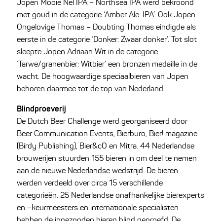
Jopen Mooie Nel IPA – Northsea IPA werd bekroond
met goud in de categorie ‘Amber Ale: IPA’. Ook Jopen
Ongelovige Thomas – Doubting Thomas eindigde als
eerste in de categorie ‘Donker: Zwaar donker’. Tot slot
sleepte Jopen Adriaan Wit in de categorie
‘Tarwe/granenbier: Witbier’ een bronzen medaille in de
wacht. De hoogwaardige speciaalbieren van Jopen
behoren daarmee tot de top van Nederland.
Blindproeverij
De Dutch Beer Challenge werd georganiseerd door
Beer Communication Events, Bierburo, Bier! magazine
(Birdy Publishing), Bier&cO en Mitra. 44 Nederlandse
brouwerijen stuurden 155 bieren in om deel te nemen
aan de nieuwe Nederlandse wedstrijd. De bieren
werden verdeeld over circa 15 verschillende
categorieën. 25 Nederlandse onafhankelijke bierexperts
en –keurmeesters en internationale specialisten
hebben de ingezonden bieren blind geproefd. De