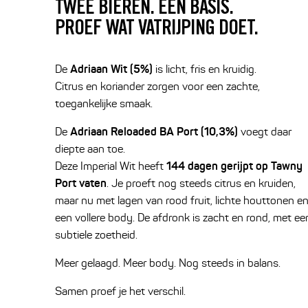
TWEE BIEREN. EÉN BASIS.
PROEF WAT VATRIJPING DOET.
Adriaan Wit (5%)
De
is licht, fris en kruidig.
Citrus en koriander zorgen voor een zachte,
toegankelijke smaak.
Adriaan Reloaded BA Port (10,3%)
De
voegt daar
diepte aan toe.
144 dagen gerijpt op Tawny
Deze Imperial Wit heeft
Port vaten
. Je proeft nog steeds citrus en kruiden,
maar nu met lagen van rood fruit, lichte houttonen e
een vollere body. De afdronk is zacht en rond, met ee
subtiele zoetheid.
Meer gelaagd. Meer body. Nog steeds in balans.
Samen proef je het verschil.