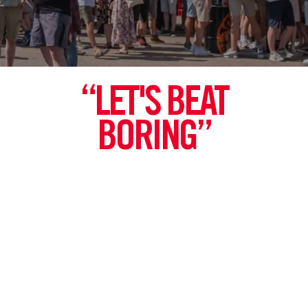
“LET'S BEAT
BORING”